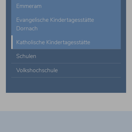
Emmeram
Evangelische Kindertagesstätte
Dornach
Katholische Kindertagesstätte
Schulen
Volkshochschule