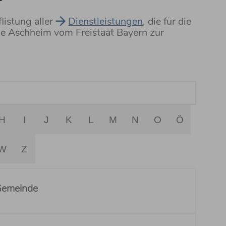
listung aller
Dienstleistungen
, die für die
e Aschheim vom Freistaat Bayern zur
H
I
J
K
L
M
N
O
Ö
W
Z
 Gemeinde