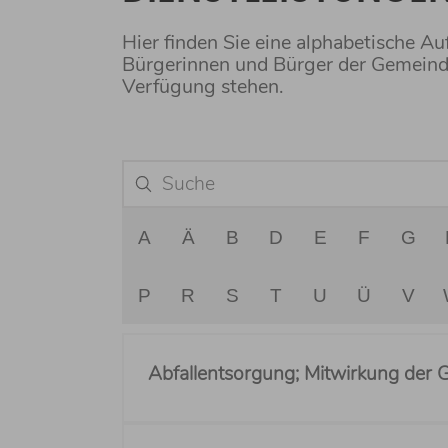
Hier finden Sie eine alphabetische Auf
Bürgerinnen und Bürger der Gemeind
Verfügung stehen.
A
Ä
B
D
E
F
G
P
R
S
T
U
Ü
V
Abfallentsorgung; Mitwirkung der