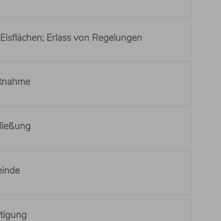
Eisflächen; Erlass von Regelungen
htnahme
hließung
einde
itigung