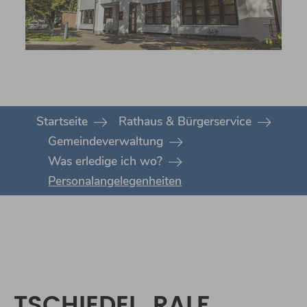
You are here:
Startseite
Rathaus & Bürgerservice
Gemeindeverwaltung
Was erledige ich wo?
Personalangelegenheiten
TSCHIEDEL, RALF