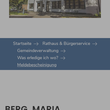
You are here:
Startseite
Rathaus & Bürgerservice
Gemeindeverwaltung
Was erledige ich wo?
Meldebescheinigung
BERG, MARIA