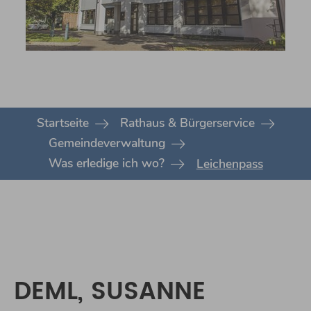
You are here:
Startseite
Rathaus & Bürgerservice
Gemeindeverwaltung
Was erledige ich wo?
Leichenpass
DEML, SUSANNE