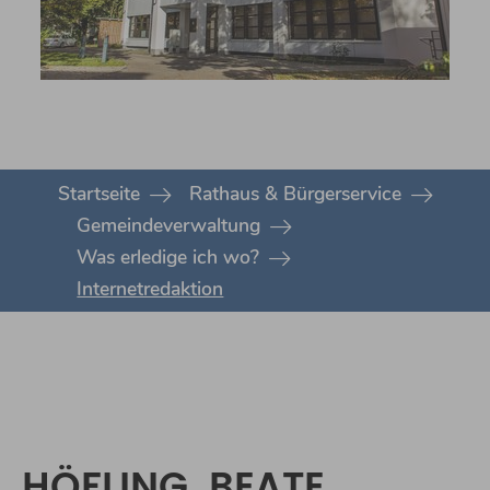
You are here:
Startseite
Rathaus & Bürgerservice
Gemeindeverwaltung
Was erledige ich wo?
Internetredaktion
HÖFLING, BEATE