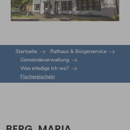
You are here:
Startseite
Rathaus & Bürgerservice
Gemeindeverwaltung
Was erledige ich wo?
Fischereischein
BERG, MARIA