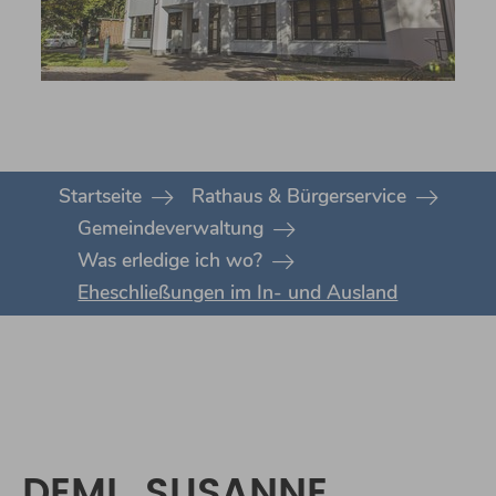
You are here:
Startseite
Rathaus & Bürgerservice
Gemeindeverwaltung
Was erledige ich wo?
Eheschließungen im In- und Ausland
DEML, SUSANNE