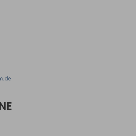
m.de
NE