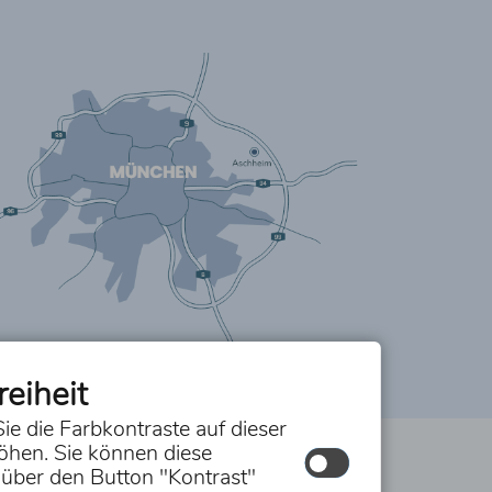
reiheit
ie die Farbkontraste auf dieser
öhen. Sie können diese
ur Barrierefreiheit
Hilfe
 über den Button "Kontrast"