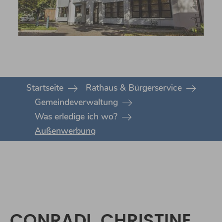
You are here:
Startseite
Rathaus & Bürgerservice
Gemeindeverwaltung
Was erledige ich wo?
Außenwerbung
CONRADI, CHRISTINE